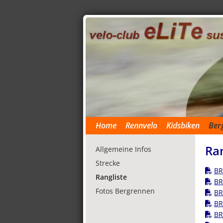
Home
Rennvelo
Kidsbiken
Ber
Ran
Allgemeine Infos
Strecke
BR
Rangliste
BR
Fotos Bergrennen
BR
BR
BR