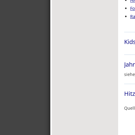
Hi
Fo
Ra
Kid
Jah
sieh
Hit
Quel