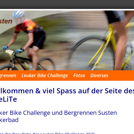
grennen
Leuker Bike Challenge
Fotos
Diverses
lkommen & viel Spass auf der Seite de
eLiTe
ker Bike Challenge und Bergrennen Susten
kerbad